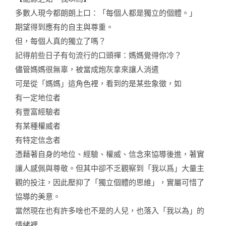
Image
多數人現今都朗朗上口：「每個人都是獨立的個體。」
期望得到應有的自主與尊重。
但，每個人真的獨立了嗎？
記得前些日子有句流行的口頭禪：媽媽覺得你冷？
儘管媽媽很無辜，被當成炮灰拿來讓人消遣
可是從「媽媽」這角色裡，看到的是某些象徵，如
有一定地位者
有豐富經驗者
有某種權威者
有特定信念者
憑藉著自身的地位、經驗、權威、信念來協導後進，著實
讓人感佩與尊敬。但其中卻不乏觀察到「我以爲」大量主
觀的投注，因此壓抑了「獨立個體的思維」，實屬可惜了
協導的美意。
當然現在也有許多啥也不是的人兒，也落入「我以為」的
情緒裡…