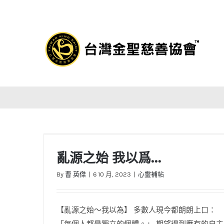
Skip
to
content
亂源之始 我以爲…
By
曹 英傑
|
6 10 月, 2023
|
心靈補帖
【亂源之始～我以為】 多數人現今都朗朗上口：