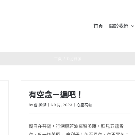
首頁
關於我們
主頁
/
Tag:
資源
有空念ㄧ遍吧！
By
曹 英傑
|
6 9 月, 2023
|
心靈補帖
觀自在菩薩，行深般若波羅蜜多時，照見五蘊皆
空，度一切苦厄。 舍利子！色不異空，空不異色；