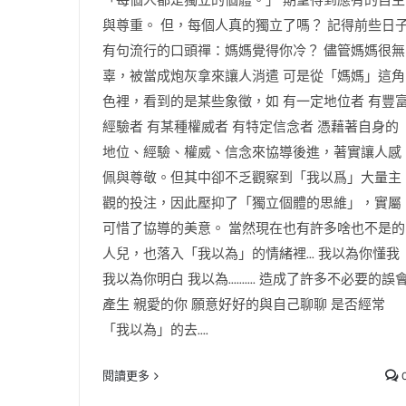
「每個人都是獨立的個體。」 期望得到應有的自主
與尊重。 但，每個人真的獨立了嗎？ 記得前些日
有句流行的口頭禪：媽媽覺得你冷？ 儘管媽媽很無
辜，被當成炮灰拿來讓人消遣 可是從「媽媽」這角
色裡，看到的是某些象徵，如 有一定地位者 有豐
經驗者 有某種權威者 有特定信念者 憑藉著自身的
地位、經驗、權威、信念來協導後進，著實讓人感
佩與尊敬。但其中卻不乏觀察到「我以爲」大量主
觀的投注，因此壓抑了「獨立個體的思維」，實屬
可惜了協導的美意。 當然現在也有許多啥也不是的
人兒，也落入「我以為」的情緒裡... 我以為你懂我
我以為你明白 我以為.......... 造成了許多不必要的誤
產生 親愛的你 願意好好的與自己聊聊 是否經常
「我以為」的去....
閱讀更多