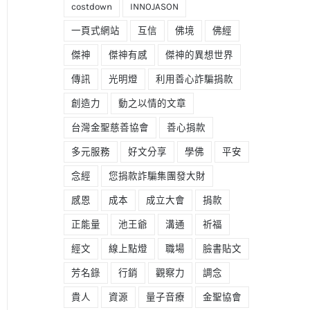
costdown
INNOJASON
一頁式網站
互信
佛境
佛經
傑神
傑神有感
傑神的異想世界
傳訊
光明燈
利用善心詐騙捐款
創造力
動之以情的文章
台灣金聖慈善協會
善心捐款
多元服務
好文分享
學佛
平安
念經
您捐款詐騙集團發大財
感恩
成本
成立大會
捐款
正能量
池王爺
溝通
祈福
經文
線上點燈
職場
臉書貼文
芳名錄
行銷
觀察力
調念
貴人
資源
量子音療
金聖協會