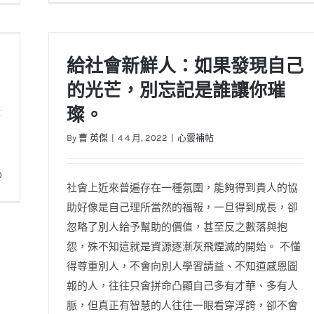
給社會新鮮人：如果發現自己
的光芒，別忘記是誰讓你璀
璨。
By
曹 英傑
|
4 4 月, 2022
|
心靈補帖
0
社會上近來普遍存在一種氛圍，能夠得到貴人的協
助好像是自己理所當然的福報，一旦得到成長，卻
忽略了別人給予幫助的價值，甚至反之數落與抱
怨，殊不知這就是資源逐漸灰飛煙滅的開始。 不懂
得尊重別人，不會向別人學習請益、不知道感恩圖
報的人，往往只會拼命凸顯自己多有才華、多有人
脈，但真正有智慧的人往往一眼看穿浮誇，卻不會