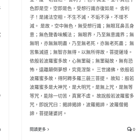
色即是空，空即是色，受想行識亦復如是。 舍利
子
子！是諸法空相，不生不滅，不垢不淨，不增不
減。 是故，空中無色，無受想行識；無眼耳鼻舌身
意；無色聲香味觸法； 無眼界，乃至無意識界；無
富
無明，亦無無明盡，乃至無老死，亦無老死盡； 無
苦集滅道；無智亦無得。以無所得故，菩提薩埵。
依般若波羅蜜多故，心無罣礙；無罣礙故，無有恐
怖，遠離顛倒夢想，究竟涅槃。 三世諸佛，依般若
波羅蜜多故，得阿耨多羅三藐三菩提。 故知：般若
波羅蜜多是大神咒，是大明咒，是無上咒，是無等
等咒，能除一切苦，真實不虛。 故說般若波羅蜜多
會
咒，即說咒曰：揭諦揭諦，波羅揭諦，波羅僧揭
諦，菩提薩婆訶。
閱讀更多
0
0