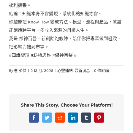
複利擴張。
結論：知識本身不會變現，系統化的知識才會。
你越能把 Know-How 變成方法、模型、流程與產品，就越
能創造跨平台、多收入來源的斜槓人生。
我是 傑神百醫、新創陪跑教練，陪伴你把專業做到極致、
把影響力推到市場。
#知識變現
#斜槓思維
#傑神百醫
#
By
曹 英傑
|
2 12 月, 2025
|
心靈補帖
,
最新消息
|
0 條評論
Share This Story, Choose Your Platform!
Facebook
Twitter
Reddit
LinkedIn
Tumblr
Pinterest