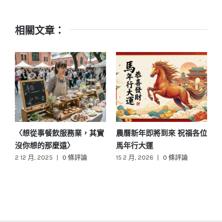
相關文章：
〈想從事餐飲服務業，其實
農曆新年即將到來 祝福各位
沒你想的那麼遠〉
馬年行大運
2 12 月, 2025
|
0 條評論
15 2 月, 2026
|
0 條評論
1